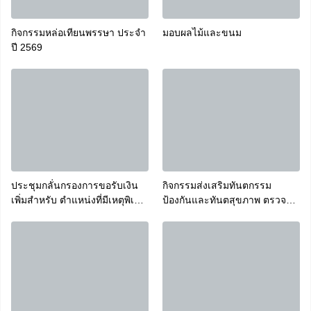
กิจกรรมหล่อเทียนพรรษา ประจำ
มอบผลไม้และขนม
ปี 2569
ประชุมกลั่นกรองการขอรับเงิน
กิจกรรมส่งเสริมทันตกรรม
เพิ่มสำหรับ ตำแหน่งที่มีเหตุพิเศษ
ป้องกันและทันตสุขภาพ ตรวจ
ของข้าราชการครูและบุคลากร
สุขภาพช่องปากและฟันนักเรียน
ทางการศึกษาที่ปฏิบัติหน้าที่สอน
ประจำภาคเรียนที่ 1 ปีการศึกษา
คนพิการ (พ.ค.ก.)
2569