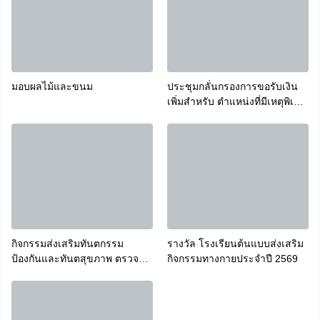
มอบผลไม้และขนม
ประชุมกลั่นกรองการขอรับเงิน
เพิ่มสำหรับ ตำแหน่งที่มีเหตุพิเศษ
ของข้าราชการครูและบุคลากร
ทางการศึกษาที่ปฏิบัติหน้าที่สอน
คนพิการ (พ.ค.ก.)
กิจกรรมส่งเสริมทันตกรรม
รางวัล โรงเรียนต้นแบบส่งเสริม
ป้องกันและทันตสุขภาพ ตรวจ
กิจกรรมทางกายประจำปี 2569
สุขภาพช่องปากและฟันนักเรียน
ประจำภาคเรียนที่ 1 ปีการศึกษา
2569