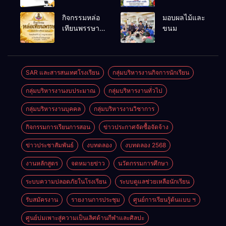
สรรหาและ
และรณรงค์
เลือกสรรเป็น
ป้องกันโรคไข้
กิจกรรมหล่อ
มอบผลไม้และ
พนักงาน
เลือดออก
เทียนพรรษา
ขนม
ราชการทั่วไป
ประจำปี
2569
SAR และสารสนเทศโรงเรียน
กลุ่มบริหารงานกิจการนักเรียน
กลุ่มบริหารงานงบประมาณ
กลุ่มบริหารงานทั่วไป
กลุ่มบริหารงานบุคคล
กลุ่มบริหารงานวิชาการ
กิจกรรมการเรียนการสอน
ข่าวประกาศจัดซื้อจัดจ้าง
ข่าวประชาสัมพันธ์
งบทดลอง
งบทดลอง 2568
งานหลักสูตร
จดหมายข่าว
นวัตกรรมการศึกษา
ระบบความปลอดภัยในโรงเรียน
ระบบดูแลช่วยเหลือนักเรียน
รับสมัครงาน
รายงานการประชุม
ศูนย์การเรียนรู้ต้นแบบ ฯ
ศูนย์บ่มเพาะสู่ความเป็นเลิศด้านกีฬาและศิลปะ