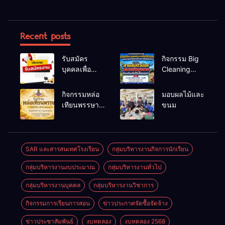
Recent posts
รับสมัคร
กิจกรรม Big
บุคคลเพื่อ
Cleaning
สรรหาและ
และรณรงค์
เลือกสรรเป็น
ป้องกันโรคไข้
กิจกรรมหล่อ
มอบผลไม้และ
พนักงาน
เลือดออก
เทียนพรรษา
ขนม
ราชการทั่วไป
ประจำปี
2569
SAR และสารสนเทศโรงเรียน
กลุ่มบริหารงานกิจการนักเรียน
กลุ่มบริหารงานงบประมาณ
กลุ่มบริหารงานทั่วไป
กลุ่มบริหารงานบุคคล
กลุ่มบริหารงานวิชาการ
กิจกรรมการเรียนการสอน
ข่าวประกาศจัดซื้อจัดจ้าง
ข่าวประชาสัมพันธ์
งบทดลอง
งบทดลอง 2568