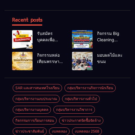
Recent posts
รับสมัคร
กิจกรรม Big
บุคคลเพื่อ
Cleaning
สรรหาและ
และรณรงค์
เลือกสรรเป็น
ป้องกันโรคไข้
กิจกรรมหล่อ
มอบผลไม้และ
พนักงาน
เลือดออก
เทียนพรรษา
ขนม
ราชการทั่วไป
ประจำปี
2569
SAR และสารสนเทศโรงเรียน
กลุ่มบริหารงานกิจการนักเรียน
กลุ่มบริหารงานงบประมาณ
กลุ่มบริหารงานทั่วไป
กลุ่มบริหารงานบุคคล
กลุ่มบริหารงานวิชาการ
กิจกรรมการเรียนการสอน
ข่าวประกาศจัดซื้อจัดจ้าง
ข่าวประชาสัมพันธ์
งบทดลอง
งบทดลอง 2568