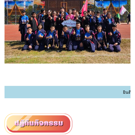
ยินดีต้อนรับเข