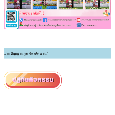
นปัญญานุกูล จังวหัดน่าน"