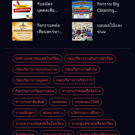
รับสมัคร
กิจกรรม Big
บุคคลเพื่อ
Cleaning
สรรหาและ
และรณรงค์
เลือกสรรเป็น
ป้องกันโรคไข้
กิจกรรมหล่อ
มอบผลไม้และ
พนักงาน
เลือดออก
เทียนพรรษา
ขนม
ราชการทั่วไป
ประจำปี
2569
SAR และสารสนเทศโรงเรียน
กลุ่มบริหารงานกิจการนักเรียน
กลุ่มบริหารงานงบประมาณ
กลุ่มบริหารงานทั่วไป
กลุ่มบริหารงานบุคคล
กลุ่มบริหารงานวิชาการ
กิจกรรมการเรียนการสอน
ข่าวประกาศจัดซื้อจัดจ้าง
ข่าวประชาสัมพันธ์
งบทดลอง
งบทดลอง 2568
งานหลักสูตร
จดหมายข่าว
นวัตกรรมการศึกษา
ระบบความปลอดภัยในโรงเรียน
ระบบดูแลช่วยเหลือนักเรียน
รับสมัครงาน
รายงานการประชุม
ศูนย์การเรียนรู้ต้นแบบ ฯ