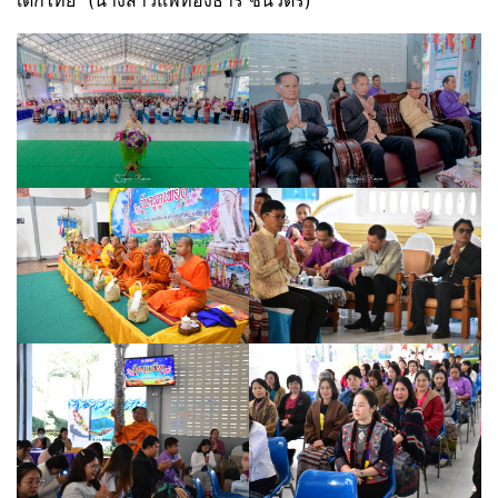
เด็กไทย” (นางสาวแพทองธาร ชินวัตร)