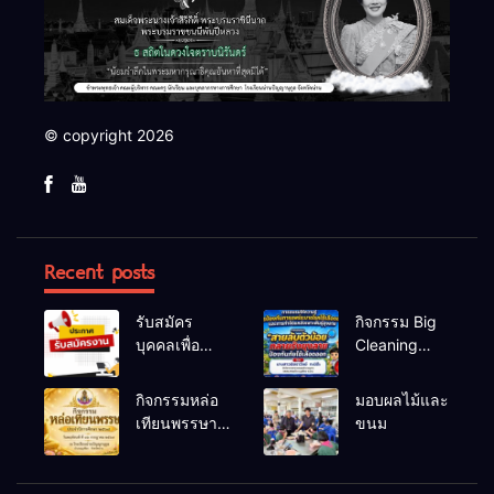
© copyright 2026
Recent posts
รับสมัคร
กิจกรรม Big
บุคคลเพื่อ
Cleaning
สรรหาและ
และรณรงค์
เลือกสรรเป็น
ป้องกันโรคไข้
กิจกรรมหล่อ
มอบผลไม้และ
พนักงาน
เลือดออก
เทียนพรรษา
ขนม
ราชการทั่วไป
ประจำปี
2569