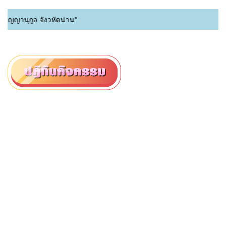
านุกูล จังวหัดน่าน"