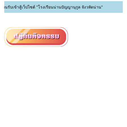
อนรับเข้าสู้เว็ปไซต์ "โรงเรียนน่านปัญญานุกูล จังวหัดน่าน"