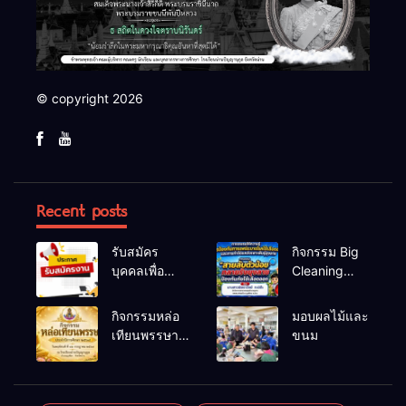
© copyright 2026
Recent posts
รับสมัคร
กิจกรรม Big
บุคคลเพื่อ
Cleaning
สรรหาและ
และรณรงค์
เลือกสรรเป็น
ป้องกันโรคไข้
กิจกรรมหล่อ
มอบผลไม้และ
พนักงาน
เลือดออก
เทียนพรรษา
ขนม
ราชการทั่วไป
ประจำปี
2569