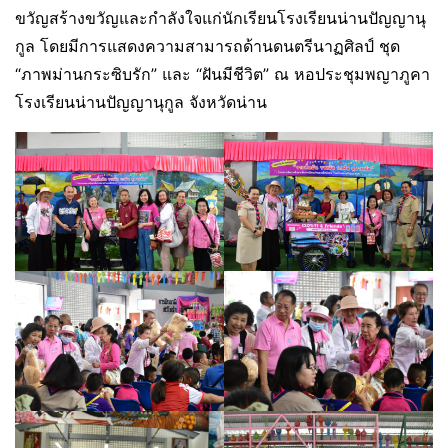
ขวัญสร้างขวัญและกำลังใจแก่นักเรียนโรงเรียนน่านปัญญานุ
กูล โดยมีการแสดงความสามารถด้านดนตรีนาฏศิลป์ ชุด
“ภาพม่านกระซิบรัก” และ “ฝันมีชีวิต” ณ หอประชุมพญาภูคา
โรงเรียนน่านปัญญานุกูล จังหวัดน่าน