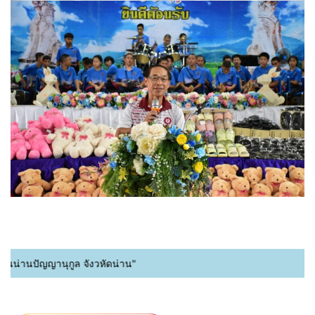
่านปัญญานุกูล จังวหัดน่าน"