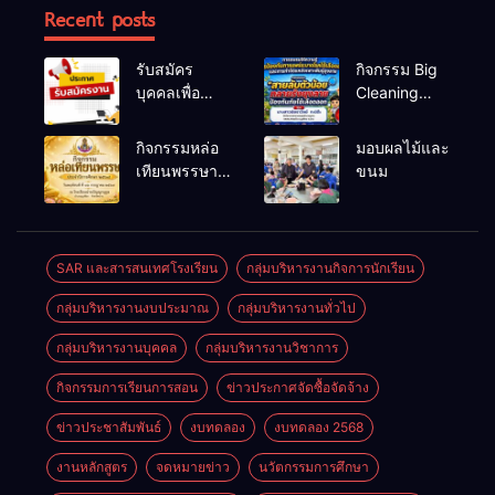
Recent posts
รับสมัคร
กิจกรรม Big
บุคคลเพื่อ
Cleaning
สรรหาและ
และรณรงค์
เลือกสรรเป็น
ป้องกันโรคไข้
กิจกรรมหล่อ
มอบผลไม้และ
พนักงาน
เลือดออก
เทียนพรรษา
ขนม
ราชการทั่วไป
ประจำปี
2569
SAR และสารสนเทศโรงเรียน
กลุ่มบริหารงานกิจการนักเรียน
กลุ่มบริหารงานงบประมาณ
กลุ่มบริหารงานทั่วไป
กลุ่มบริหารงานบุคคล
กลุ่มบริหารงานวิชาการ
กิจกรรมการเรียนการสอน
ข่าวประกาศจัดซื้อจัดจ้าง
ข่าวประชาสัมพันธ์
งบทดลอง
งบทดลอง 2568
งานหลักสูตร
จดหมายข่าว
นวัตกรรมการศึกษา