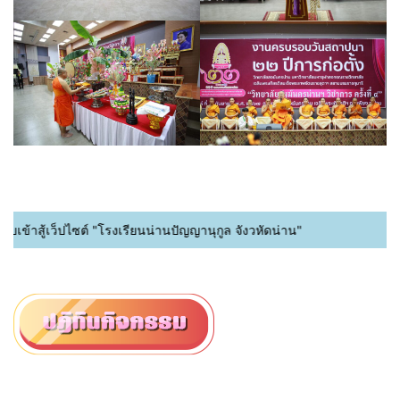
้าสู้เว็ปไซต์ "โรงเรียนน่านปัญญานุกูล จังวหัดน่าน"