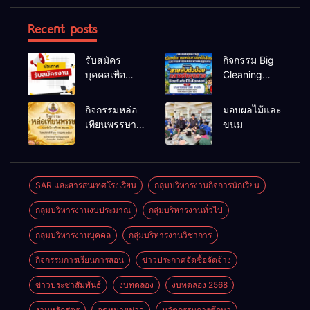
Recent posts
รับสมัคร
กิจกรรม Big
บุคคลเพื่อ
Cleaning
สรรหาและ
และรณรงค์
เลือกสรรเป็น
ป้องกันโรคไข้
กิจกรรมหล่อ
มอบผลไม้และ
พนักงาน
เลือดออก
เทียนพรรษา
ขนม
ราชการทั่วไป
ประจำปี
2569
SAR และสารสนเทศโรงเรียน
กลุ่มบริหารงานกิจการนักเรียน
กลุ่มบริหารงานงบประมาณ
กลุ่มบริหารงานทั่วไป
กลุ่มบริหารงานบุคคล
กลุ่มบริหารงานวิชาการ
กิจกรรมการเรียนการสอน
ข่าวประกาศจัดซื้อจัดจ้าง
ข่าวประชาสัมพันธ์
งบทดลอง
งบทดลอง 2568
งานหลักสูตร
จดหมายข่าว
นวัตกรรมการศึกษา