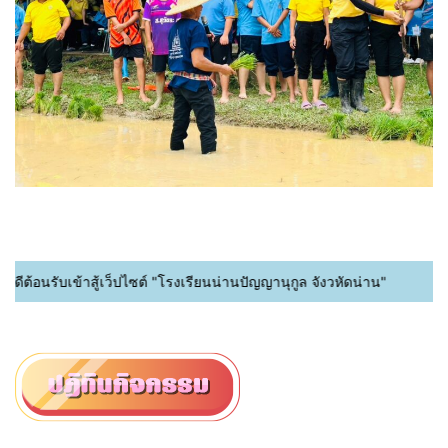
รับเข้าสู้เว็ปไซต์ "โรงเรียนน่านปัญญานุกูล จังวหัดน่าน"