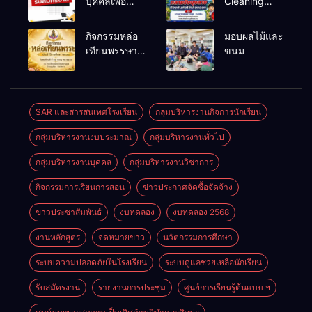
บุคคลเพื่อ
Cleaning
สรรหาและ
และรณรงค์
เลือกสรรเป็น
ป้องกันโรคไข้
กิจกรรมหล่อ
มอบผลไม้และ
พนักงาน
เลือดออก
เทียนพรรษา
ขนม
ราชการทั่วไป
ประจำปี
2569
SAR และสารสนเทศโรงเรียน
กลุ่มบริหารงานกิจการนักเรียน
กลุ่มบริหารงานงบประมาณ
กลุ่มบริหารงานทั่วไป
กลุ่มบริหารงานบุคคล
กลุ่มบริหารงานวิชาการ
กิจกรรมการเรียนการสอน
ข่าวประกาศจัดซื้อจัดจ้าง
ข่าวประชาสัมพันธ์
งบทดลอง
งบทดลอง 2568
งานหลักสูตร
จดหมายข่าว
นวัตกรรมการศึกษา
ระบบความปลอดภัยในโรงเรียน
ระบบดูแลช่วยเหลือนักเรียน
รับสมัครงาน
รายงานการประชุม
ศูนย์การเรียนรู้ต้นแบบ ฯ