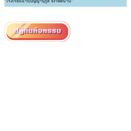
รียนน่านปัญญานุกูล จังวหัดน่าน"