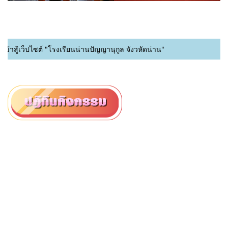
าสู้เว็ปไซต์ "โรงเรียนน่านปัญญานุกูล จังวหัดน่าน"