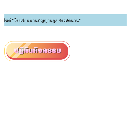
ซต์ "โรงเรียนน่านปัญญานุกูล จังวหัดน่าน"