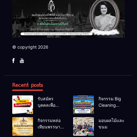
© copyright 2026
Recent posts
รับสมัคร
กิจกรรม Big
บุคคลเพื่อ
Cleaning
สรรหาและ
และรณรงค์
เลือกสรรเป็น
ป้องกันโรคไข้
กิจกรรมหล่อ
มอบผลไม้และ
พนักงาน
เลือดออก
เทียนพรรษา
ขนม
ราชการทั่วไป
ประจำปี