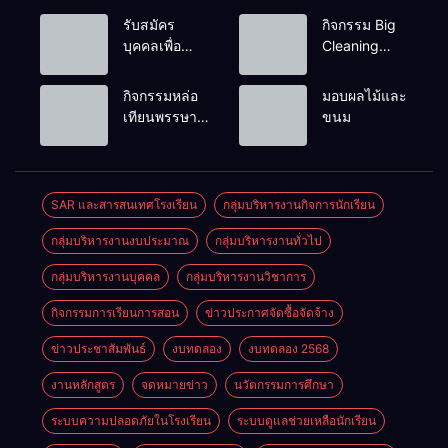
รับสมัคร
กิจกรรม Big
บุคคลเพื่อ
Cleaning
สรรหาและ
และรณรงค์
เลือกสรรเป็น
ป้องกันโรคไข้
กิจกรรมหล่อ
มอบผลไม้และ
พนักงาน
เลือดออก
เทียนพรรษา
ขนม
ราชการทั่วไป
ประจำปี
2569
SAR และสารสนเทศโรงเรียน
กลุ่มบริหารงานกิจการนักเรียน
กลุ่มบริหารงานงบประมาณ
กลุ่มบริหารงานทั่วไป
กลุ่มบริหารงานบุคคล
กลุ่มบริหารงานวิชาการ
กิจกรรมการเรียนการสอน
ข่าวประกาศจัดซื้อจัดจ้าง
ข่าวประชาสัมพันธ์
งบทดลอง
งบทดลอง 2568
งานหลักสูตร
จดหมายข่าว
นวัตกรรมการศึกษา
ระบบความปลอดภัยในโรงเรียน
ระบบดูแลช่วยเหลือนักเรียน