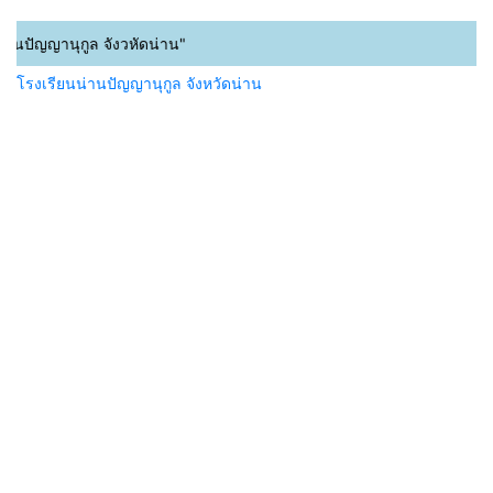
านปัญญานุกูล จังวหัดน่าน"
โรงเรียนน่านปัญญานุกูล จังหวัดน่าน