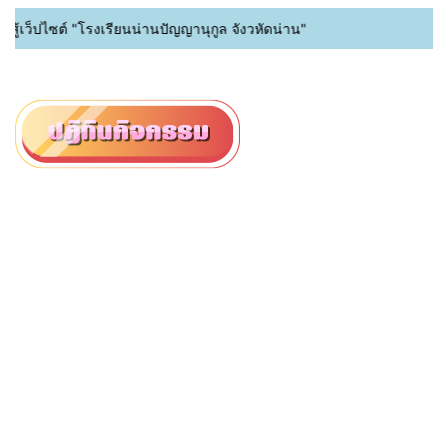
เว็ปไซต์ "โรงเรียนน่านปัญญานุกูล จังวหัดน่าน"