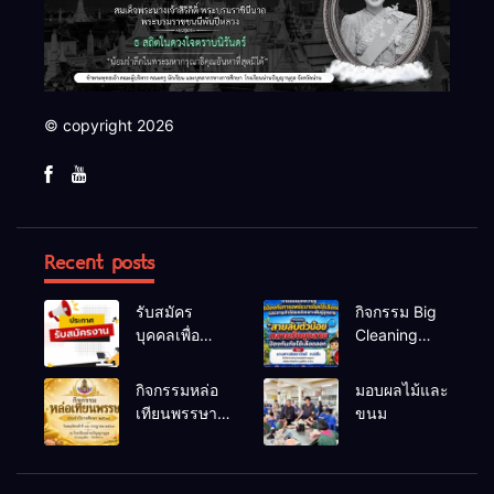
© copyright 2026
Recent posts
รับสมัคร
กิจกรรม Big
บุคคลเพื่อ
Cleaning
สรรหาและ
และรณรงค์
เลือกสรรเป็น
ป้องกันโรคไข้
กิจกรรมหล่อ
มอบผลไม้และ
พนักงาน
เลือดออก
เทียนพรรษา
ขนม
ราชการทั่วไป
ประจำปี
2569