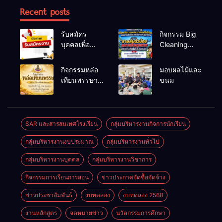
Recent posts
รับสมัคร
กิจกรรม Big
บุคคลเพื่อ
Cleaning
สรรหาและ
และรณรงค์
เลือกสรรเป็น
ป้องกันโรคไข้
กิจกรรมหล่อ
มอบผลไม้และ
พนักงาน
เลือดออก
เทียนพรรษา
ขนม
ราชการทั่วไป
ประจำปี
2569
SAR และสารสนเทศโรงเรียน
กลุ่มบริหารงานกิจการนักเรียน
กลุ่มบริหารงานงบประมาณ
กลุ่มบริหารงานทั่วไป
กลุ่มบริหารงานบุคคล
กลุ่มบริหารงานวิชาการ
กิจกรรมการเรียนการสอน
ข่าวประกาศจัดซื้อจัดจ้าง
ข่าวประชาสัมพันธ์
งบทดลอง
งบทดลอง 2568
งานหลักสูตร
จดหมายข่าว
นวัตกรรมการศึกษา