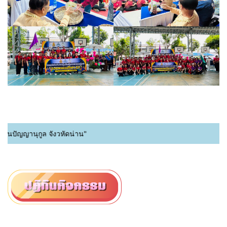
ปัญญานุกูล จังวหัดน่าน"