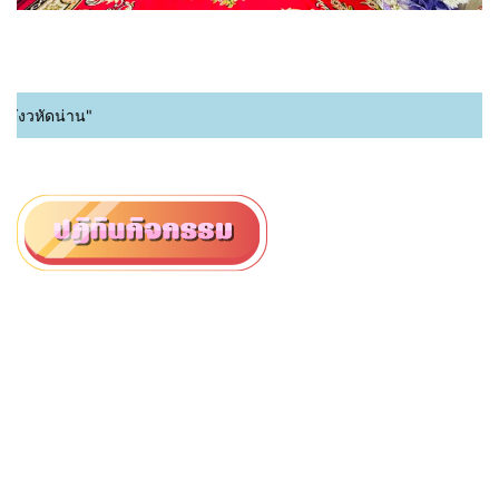
วหัดน่าน"