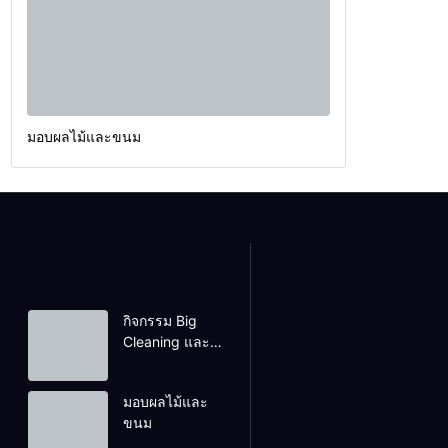
มอบผลไม้และขนม
กิจกรรม Big
Cleaning และ
รณรงค์ป้องกัน
โรคไข้เลือดออก
มอบผลไม้และ
ขนม