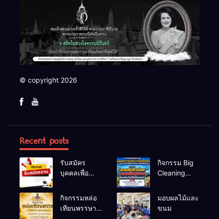
© copyright 2026
Recent posts
รับสมัคร
กิจกรรม Big
บุคคลเพื่อ
Cleaning
สรรหาและ
และรณรงค์
เลือกสรรเป็น
ป้องกันโรคไข้
กิจกรรมหล่อ
มอบผลไม้และ
พนักงาน
เลือดออก
เทียนพรรษา
ขนม
ราชการทั่วไป
ประจำปี