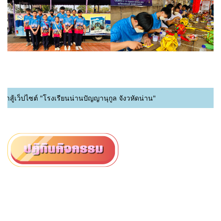
ู้เว็ปไซต์ "โรงเรียนน่านปัญญานุกูล จังวหัดน่าน"