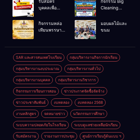
รับสมัคร
กิจกรรม Big
บุคคลเพื่อ
Cleaning
สรรหาและ
และรณรงค์
เลือกสรรเป็น
ป้องกันโรคไข้
กิจกรรมหล่อ
มอบผลไม้และ
พนักงาน
เลือดออก
เทียนพรรษา
ขนม
ราชการทั่วไป
ประจำปี
2569
SAR และสารสนเทศโรงเรียน
กลุ่มบริหารงานกิจการนักเรียน
กลุ่มบริหารงานงบประมาณ
กลุ่มบริหารงานทั่วไป
กลุ่มบริหารงานบุคคล
กลุ่มบริหารงานวิชาการ
กิจกรรมการเรียนการสอน
ข่าวประกาศจัดซื้อจัดจ้าง
ข่าวประชาสัมพันธ์
งบทดลอง
งบทดลอง 2568
งานหลักสูตร
จดหมายข่าว
นวัตกรรมการศึกษา
ระบบความปลอดภัยในโรงเรียน
ระบบดูแลช่วยเหลือนักเรียน
รับสมัครงาน
รายงานการประชุม
ศูนย์การเรียนรู้ต้นแบบ ฯ