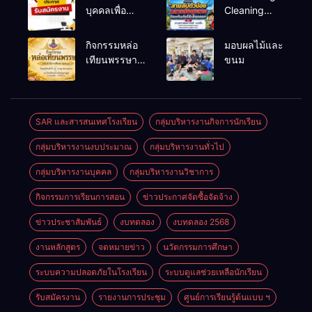
บุคคลเพื่อ
Cleaning
สรรหาและ
และรณรงค์
เลือกสรรเป็น
ป้องกันโรคไข้
กิจกรรมหล่อ
มอบผลไม้และ
พนักงาน
เลือดออก
เทียนพรรษา
ขนม
ราชการทั่วไป
ประจำปี
2569
SAR และสารสนเทศโรงเรียน
กลุ่มบริหารงานกิจการนักเรียน
กลุ่มบริหารงานงบประมาณ
กลุ่มบริหารงานทั่วไป
กลุ่มบริหารงานบุคคล
กลุ่มบริหารงานวิชาการ
กิจกรรมการเรียนการสอน
ข่าวประกาศจัดซื้อจัดจ้าง
ข่าวประชาสัมพันธ์
งบทดลอง
งบทดลอง 2568
งานหลักสูตร
จดหมายข่าว
นวัตกรรมการศึกษา
ระบบความปลอดภัยในโรงเรียน
ระบบดูแลช่วยเหลือนักเรียน
รับสมัครงาน
รายงานการประชุม
ศูนย์การเรียนรู้ต้นแบบ ฯ