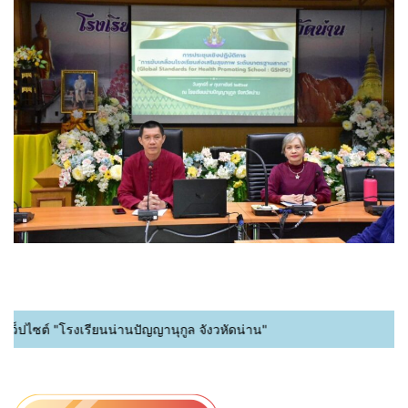
ปไซต์ "โรงเรียนน่านปัญญานุกูล จังวหัดน่าน"