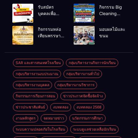
รับสมัคร
กิจกรรม Big
บุคคลเพื่อ
Cleaning
สรรหาและ
และรณรงค์
เลือกสรรเป็น
ป้องกันโรคไข้
กิจกรรมหล่อ
มอบผลไม้และ
พนักงาน
เลือดออก
เทียนพรรษา
ขนม
ราชการทั่วไป
ประจำปี
2569
SAR และสารสนเทศโรงเรียน
กลุ่มบริหารงานกิจการนักเรียน
กลุ่มบริหารงานงบประมาณ
กลุ่มบริหารงานทั่วไป
กลุ่มบริหารงานบุคคล
กลุ่มบริหารงานวิชาการ
กิจกรรมการเรียนการสอน
ข่าวประกาศจัดซื้อจัดจ้าง
ข่าวประชาสัมพันธ์
งบทดลอง
งบทดลอง 2568
งานหลักสูตร
จดหมายข่าว
นวัตกรรมการศึกษา
ระบบความปลอดภัยในโรงเรียน
ระบบดูแลช่วยเหลือนักเรียน