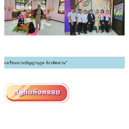
รงเรียนน่านปัญญานุกูล จังวหัดน่าน"