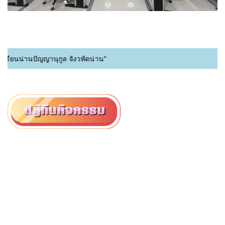
น่านปัญญานุกูล จังวหัดน่าน"