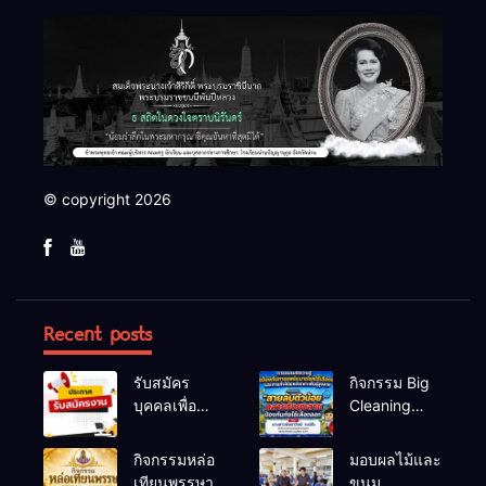
© copyright 2026
Recent posts
รับสมัคร
กิจกรรม Big
บุคคลเพื่อ
Cleaning
สรรหาและ
และรณรงค์
เลือกสรรเป็น
ป้องกันโรคไข้
กิจกรรมหล่อ
มอบผลไม้และ
พนักงาน
เลือดออก
เทียนพรรษา
ขนม