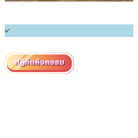
ยินดี