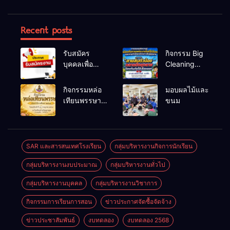
Recent posts
รับสมัคร
กิจกรรม Big
บุคคลเพื่อ
Cleaning
สรรหาและ
และรณรงค์
เลือกสรรเป็น
ป้องกันโรคไข้
กิจกรรมหล่อ
มอบผลไม้และ
พนักงาน
เลือดออก
เทียนพรรษา
ขนม
ราชการทั่วไป
ประจำปี
2569
SAR และสารสนเทศโรงเรียน
กลุ่มบริหารงานกิจการนักเรียน
กลุ่มบริหารงานงบประมาณ
กลุ่มบริหารงานทั่วไป
กลุ่มบริหารงานบุคคล
กลุ่มบริหารงานวิชาการ
กิจกรรมการเรียนการสอน
ข่าวประกาศจัดซื้อจัดจ้าง
ข่าวประชาสัมพันธ์
งบทดลอง
งบทดลอง 2568