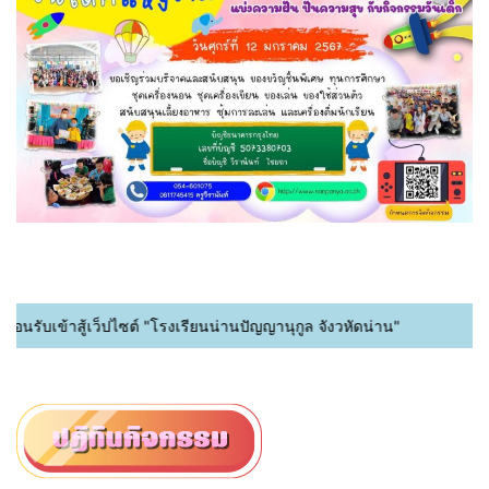
้อนรับเข้าสู้เว็ปไซต์ "โรงเรียนน่านปัญญานุกูล จังวหัดน่าน"