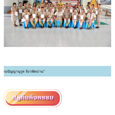
ปัญญานุกูล จังวหัดน่าน"