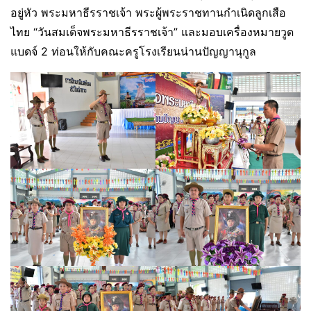
อยู่หัว พระมหาธีรราชเจ้า พระผู้พระราชทานกำเนิดลูกเสือ
ไทย “วันสมเด็จพระมหาธีรราชเจ้า” และมอบเครื่องหมายวูด
แบดจ์ 2 ท่อนให้กับคณะครูโรงเรียนน่านปัญญานุกูล