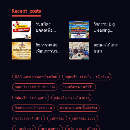
Recent posts
รับสมัคร
กิจกรรม Big
บุคคลเพื่อ
Cleaning
สรรหาและ
และรณรงค์
เลือกสรรเป็น
ป้องกันโรคไข้
กิจกรรมหล่อ
มอบผลไม้และ
พนักงาน
เลือดออก
เทียนพรรษา
ขนม
ราชการทั่วไป
ประจำปี
2569
SAR และสารสนเทศโรงเรียน
กลุ่มบริหารงานกิจการนักเรียน
กลุ่มบริหารงานงบประมาณ
กลุ่มบริหารงานทั่วไป
กลุ่มบริหารงานบุคคล
กลุ่มบริหารงานวิชาการ
กิจกรรมการเรียนการสอน
ข่าวประกาศจัดซื้อจัดจ้าง
ข่าวประชาสัมพันธ์
งบทดลอง
งบทดลอง 2568
งานหลักสูตร
จดหมายข่าว
นวัตกรรมการศึกษา