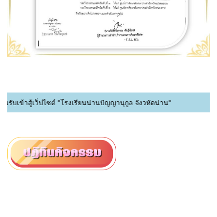
เข้าสู้เว็ปไซต์ "โรงเรียนน่านปัญญานุกูล จังวหัดน่าน"