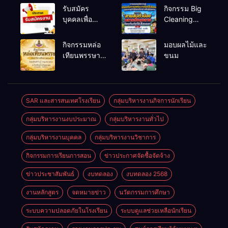
รับสมัคร
กิจกรรม Big
บุคคลเพื่อ
Cleaning
สรรหาและ
และรณรงค์
เลือกสรรเป็น
ป้องกันโรคไข้
กิจกรรมหล่อ
มอบผลไม้และ
พนักงาน
เลือดออก
เทียนพรรษา
ขนม
ราชการทั่วไป
ประจำปี
2569
SAR และสารสนเทศโรงเรียน
กลุ่มบริหารงานกิจการนักเรียน
กลุ่มบริหารงานงบประมาณ
กลุ่มบริหารงานทั่วไป
กลุ่มบริหารงานบุคคล
กลุ่มบริหารงานวิชาการ
กิจกรรมการเรียนการสอน
ข่าวประกาศจัดซื้อจัดจ้าง
ข่าวประชาสัมพันธ์
งบทดลอง
งบทดลอง 2568
งานหลักสูตร
จดหมายข่าว
นวัตกรรมการศึกษา
ระบบความปลอดภัยในโรงเรียน
ระบบดูแลช่วยเหลือนักเรียน