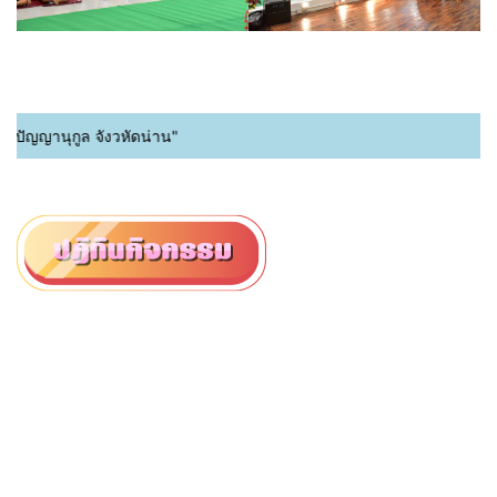
ัญญานุกูล จังวหัดน่าน"