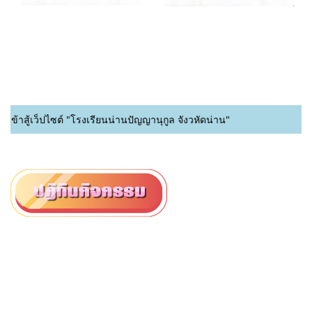
้าสู้เว็ปไซต์ "โรงเรียนน่านปัญญานุกูล จังวหัดน่าน"