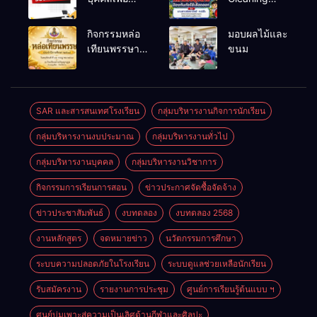
สรรหาและ
และรณรงค์
เลือกสรรเป็น
ป้องกันโรคไข้
กิจกรรมหล่อ
มอบผลไม้และ
พนักงาน
เลือดออก
เทียนพรรษา
ขนม
ราชการทั่วไป
ประจำปี
2569
SAR และสารสนเทศโรงเรียน
กลุ่มบริหารงานกิจการนักเรียน
กลุ่มบริหารงานงบประมาณ
กลุ่มบริหารงานทั่วไป
กลุ่มบริหารงานบุคคล
กลุ่มบริหารงานวิชาการ
กิจกรรมการเรียนการสอน
ข่าวประกาศจัดซื้อจัดจ้าง
ข่าวประชาสัมพันธ์
งบทดลอง
งบทดลอง 2568
งานหลักสูตร
จดหมายข่าว
นวัตกรรมการศึกษา
ระบบความปลอดภัยในโรงเรียน
ระบบดูแลช่วยเหลือนักเรียน
รับสมัครงาน
รายงานการประชุม
ศูนย์การเรียนรู้ต้นแบบ ฯ
ศูนย์บ่มเพาะสู่ความเป็นเลิศด้านกีฬาและศิลปะ