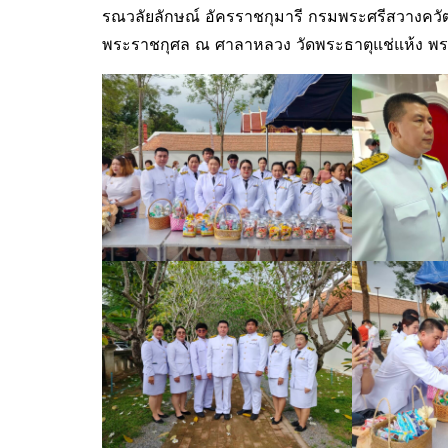
รณวลัยลักษณ์ อัครราชกุมารี กรมพระศรีสวางควัฒ
พระราชกุศล ณ ศาลาหลวง วัดพระธาตุแช่แห้ง พระ