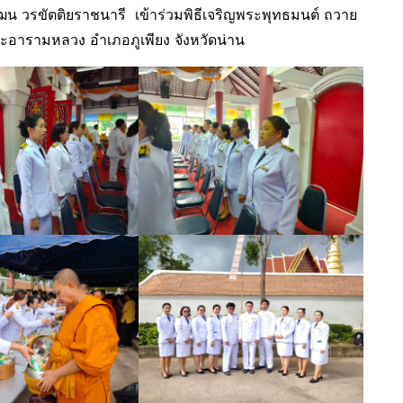
น วรขัตติยราชนารี เข้าร่วมพิธีเจริญพระพุทธมนต์ ถวาย
อารามหลวง อำเภอภูเพียง จังหวัดน่าน