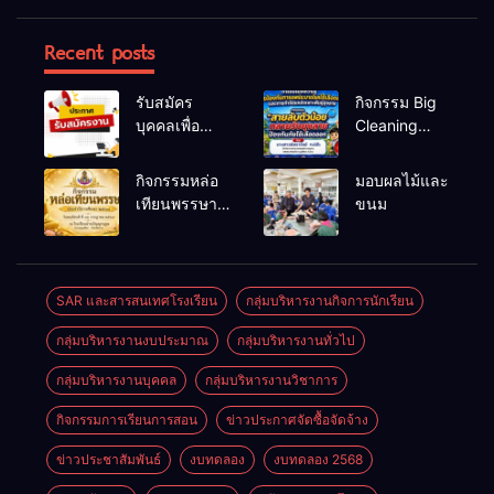
Recent posts
รับสมัคร
กิจกรรม Big
บุคคลเพื่อ
Cleaning
สรรหาและ
และรณรงค์
เลือกสรรเป็น
ป้องกันโรคไข้
กิจกรรมหล่อ
มอบผลไม้และ
พนักงาน
เลือดออก
เทียนพรรษา
ขนม
ราชการทั่วไป
ประจำปี
2569
SAR และสารสนเทศโรงเรียน
กลุ่มบริหารงานกิจการนักเรียน
กลุ่มบริหารงานงบประมาณ
กลุ่มบริหารงานทั่วไป
กลุ่มบริหารงานบุคคล
กลุ่มบริหารงานวิชาการ
กิจกรรมการเรียนการสอน
ข่าวประกาศจัดซื้อจัดจ้าง
ข่าวประชาสัมพันธ์
งบทดลอง
งบทดลอง 2568