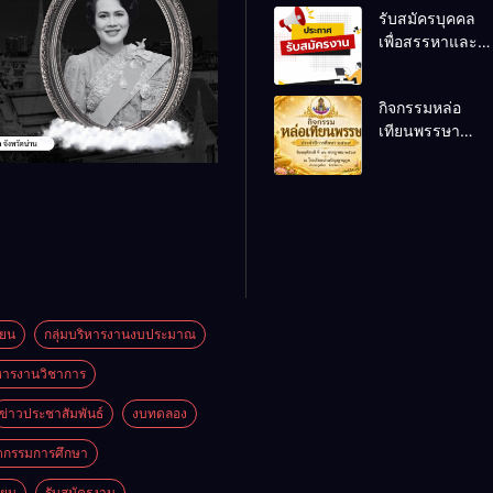
รับสมัครบุคคล
เพื่อสรรหาและ
เลือกสรรเป็น
พนักงานราชการ
กิจกรรมหล่อ
ทั่วไป
เทียนพรรษา
ประจำปี 2569
ียน
กลุ่มบริหารงานงบประมาณ
ิหารงานวิชาการ
ข่าวประชาสัมพันธ์
งบทดลอง
ตกรรมการศึกษา
ียน
รับสมัครงาน