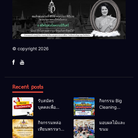
© copyright 2026
Recent posts
รับสมัคร
กิจกรรม Big
บุคคลเพื่อ
Cleaning
สรรหาและ
และรณรงค์
เลือกสรรเป็น
ป้องกันโรคไข้
กิจกรรมหล่อ
มอบผลไม้และ
พนักงาน
เลือดออก
เทียนพรรษา
ขนม
ราชการทั่วไป
ประจำปี