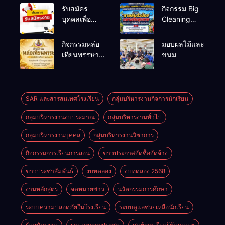
รับสมัคร
กิจกรรม Big
บุคคลเพื่อ
Cleaning
สรรหาและ
และรณรงค์
เลือกสรรเป็น
ป้องกันโรคไข้
กิจกรรมหล่อ
มอบผลไม้และ
พนักงาน
เลือดออก
เทียนพรรษา
ขนม
ราชการทั่วไป
ประจำปี
2569
SAR และสารสนเทศโรงเรียน
กลุ่มบริหารงานกิจการนักเรียน
กลุ่มบริหารงานงบประมาณ
กลุ่มบริหารงานทั่วไป
กลุ่มบริหารงานบุคคล
กลุ่มบริหารงานวิชาการ
กิจกรรมการเรียนการสอน
ข่าวประกาศจัดซื้อจัดจ้าง
ข่าวประชาสัมพันธ์
งบทดลอง
งบทดลอง 2568
งานหลักสูตร
จดหมายข่าว
นวัตกรรมการศึกษา
ระบบความปลอดภัยในโรงเรียน
ระบบดูแลช่วยเหลือนักเรียน