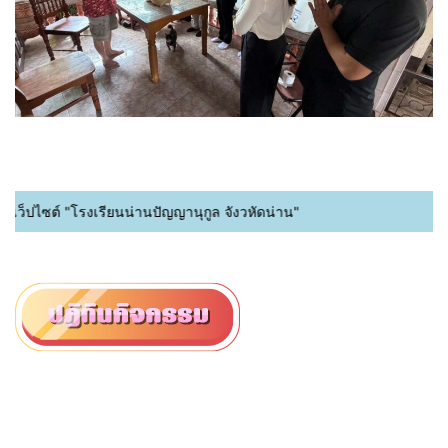
เว็ปไซต์ "โรงเรียนน่านปัญญานุกูล จังวหัดน่าน"