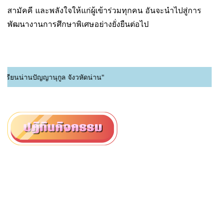
สามัคคี และพลังใจให้แก่ผู้เข้าร่วมทุกคน อันจะนำไปสู่การ
พัฒนางานการศึกษาพิเศษอย่างยั่งยืนต่อไป
เรียนน่านปัญญานุกูล จังวหัดน่าน"