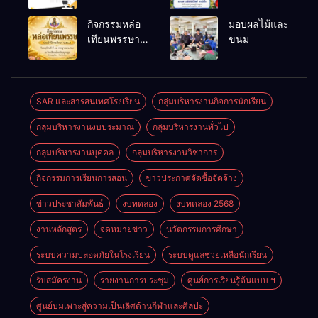
สรรหาและ
และรณรงค์
เลือกสรรเป็น
ป้องกันโรคไข้
กิจกรรมหล่อ
มอบผลไม้และ
พนักงาน
เลือดออก
เทียนพรรษา
ขนม
ราชการทั่วไป
ประจำปี
2569
SAR และสารสนเทศโรงเรียน
กลุ่มบริหารงานกิจการนักเรียน
กลุ่มบริหารงานงบประมาณ
กลุ่มบริหารงานทั่วไป
กลุ่มบริหารงานบุคคล
กลุ่มบริหารงานวิชาการ
กิจกรรมการเรียนการสอน
ข่าวประกาศจัดซื้อจัดจ้าง
ข่าวประชาสัมพันธ์
งบทดลอง
งบทดลอง 2568
งานหลักสูตร
จดหมายข่าว
นวัตกรรมการศึกษา
ระบบความปลอดภัยในโรงเรียน
ระบบดูแลช่วยเหลือนักเรียน
รับสมัครงาน
รายงานการประชุม
ศูนย์การเรียนรู้ต้นแบบ ฯ
ศูนย์บ่มเพาะสู่ความเป็นเลิศด้านกีฬาและศิลปะ