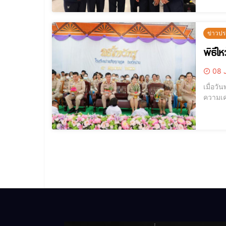
ข่าวปร
พิธีไ
08 
เมื่อวันพฤหัสบดีที่ 8 มิถุน
ความเคารพรักและ
รัตนตร
ความเค