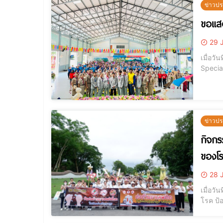
ข่าวปร
ขอแส
29 
เมื่อวั
Specia
ข่าวปร
กิจกร
ของโร
28 
เมื่อวั
โรค ป้อ
เสพติด