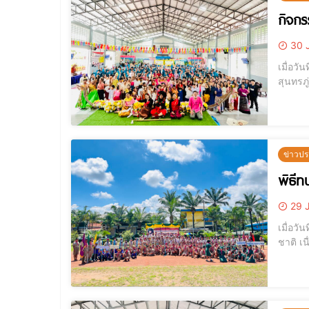
กิจกร
30 
เมื่อวั
สุนทรภู่ 
ร้อยกร
ข่าวปร
พิธี
29 
เมื่อว
ชาติ เน
ในพระม
สมเด็จพ