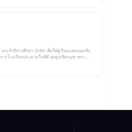
บูรพาจารย์ นำพานดอกไม้ พานเทียนธูปไหว้ครู เพื่อแสดง