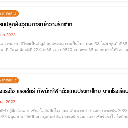
ะชาสัมพันธ์
รมปลูกฝังอุดมการณ์ความรักชาติ
un 2023
และเพลงชาติไทยเป็นสัญลักษณ์ของความเป็นไทย มทบ.38 โดย ขุนภักดี38 จ
นาที วันพฤหัสบดีที่ 22 มิ.ย.66 เวลา 0820 ผบ.มทบ.38 มอบหมายให้จิตอาส
5 นาที "ชวนน้องร้องเพลงชาติ" ณ โรงเรียนน่านปัญญานุกูล ต.ฝายแก้ว อ.ภู
นขับร้องเพลงชาติ เพลงสดุดีจอมราชาแล
ะชาสัมพันธ์
่งแรงใจ แรงเชียร์ ทัพนักกีฬาตัวแทนประเทศไทย จากโรงเรีย
un 2023
กีฬา ผู้ฝึกสอนสเปเชียลโอลิมปิคไทย ออกเดินทางเข้าร่วมการแข่งขัน 20
12-26 มิถุนายน 2566 ณ กรุงเบอร์ลิน เยอรมนี ร่วมส่งแรงเชียร์แรงใจ ให้ก