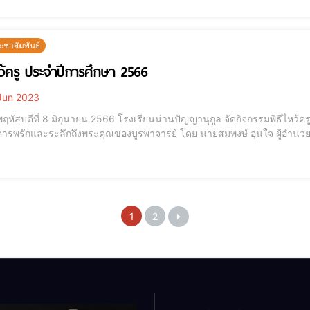
ะชาสัมพันธ์
หว้ครู ประจำปีการศึกษา 2566
Jun 2023
ายน 2566 โรงเรียนน่านปัญญานุกูล จัดกิจกรรมพิธีไหว้ครู ประจำปีการศึกษา 2566 เพื่อให้ผู้เรียนแสดงออกถึง
ระลึกถึงพระคุณของบูรพาจารย์ โดย นายสมพงษ์ อุ่นใจ ผู้อำนวยการโรงเรียนประธานในพิธี จุดธูปเทียนบูชาพระ
ัย เจิมหนังสือเพื่อเป็นสิริมงคล จากนั้นตัวแทนนักเรียนนำกล่าวบทสวดบูชา
ารพ ปลูกฝังให้นักเรียนไ
1
2