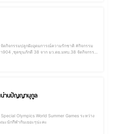
ัดกิจกรรมปลูกฝังอุดมการณ์ความรักชาติ #กิจกรรม
า904 ,ชุดขุนภักดี 38 จาก มว.ดย.มทบ.38 จัดกิจกรรม
เพียง จ.น่าน โดยร่วมกับคณะครู อาจารย์และนักเรียน
นน่านปัญญานุกูล
23 Special Olympics World Summer Games ระหว่าง
ับคณะนักกีฬากันเยอะๆน่ะคะ