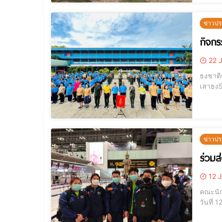
ข่าวปร
กิจกร
22 J
ธงชาติ
เสาธง5
เสาธง 
ร่วมกั
ข่าวปร
ร่วมส
12 J
คณะนัก
วันที่ 