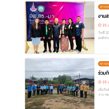
ข่าวปร
งานส
23 
วันที่
องค์ปร
ข่าวปร
ร่วมก
23 
เมื่อวั
ว่าราช