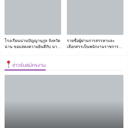
ขนาดกลาง ประจำปีการศึกษา
2568
โรงเรียนน่านปัญญานุกูล จังหวัด
รายชื่อผู้ผ่านการสรรหาและ
น่าน ขอแสดงความยินดีกับ นาง
เลือกสรรเป็นพนักงานราชการ
สาวกัลญ์ฤทัยญ์ วัชรธนาโรจน์
ทั่วไป ตำแหน่งครูผู้สอน
ครูโรงเรียนน่านปัญญานุกุลเนื่อง
ข่าวรับสมัครงาน
ในโอกาสได้มีวิทยฐานะเป็น ครู
ชำนาญการ