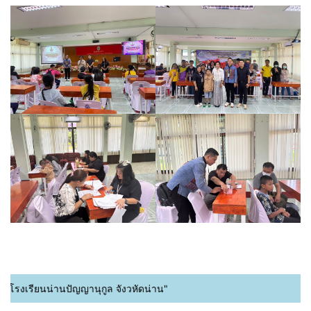
โรงเรียนน่านปัญญานุกูล จังวหัดน่าน"