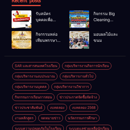
Recent posts
รับสมัคร
กิจกรรม Big
บุคคลเพื่อ
Cleaning
สรรหาและ
และรณรงค์
เลือกสรรเป็น
ป้องกันโรคไข้
กิจกรรมหล่อ
มอบผลไม้และ
พนักงาน
เลือดออก
เทียนพรรษา
ขนม
ราชการทั่วไป
ประจำปี
2569
SAR และสารสนเทศโรงเรียน
กลุ่มบริหารงานกิจการนักเรียน
กลุ่มบริหารงานงบประมาณ
กลุ่มบริหารงานทั่วไป
กลุ่มบริหารงานบุคคล
กลุ่มบริหารงานวิชาการ
กิจกรรมการเรียนการสอน
ข่าวประกาศจัดซื้อจัดจ้าง
ข่าวประชาสัมพันธ์
งบทดลอง
งบทดลอง 2568
งานหลักสูตร
จดหมายข่าว
นวัตกรรมการศึกษา
ระบบความปลอดภัยในโรงเรียน
ระบบดูแลช่วยเหลือนักเรียน