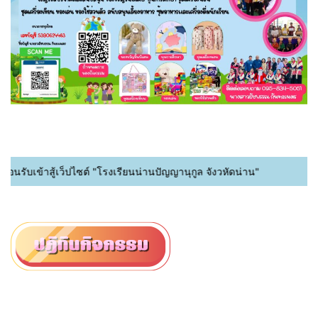
นรับเข้าสู้เว็ปไซต์ "โรงเรียนน่านปัญญานุกูล จังวหัดน่าน"