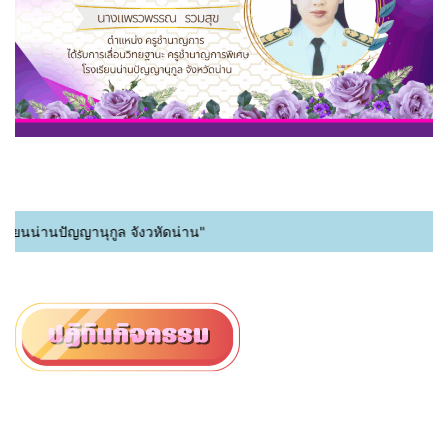
รียนน่านปัญญานุกูล จังวหัดน่าน"