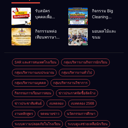
รับสมัคร
กิจกรรม Big
บุคคลเพื่อ
Cleaning
สรรหาและ
และรณรงค์
เลือกสรรเป็น
ป้องกันโรคไข้
กิจกรรมหล่อ
มอบผลไม้และ
พนักงาน
เลือดออก
เทียนพรรษา
ขนม
ราชการทั่วไป
ประจำปี
2569
SAR และสารสนเทศโรงเรียน
กลุ่มบริหารงานกิจการนักเรียน
กลุ่มบริหารงานงบประมาณ
กลุ่มบริหารงานทั่วไป
กลุ่มบริหารงานบุคคล
กลุ่มบริหารงานวิชาการ
กิจกรรมการเรียนการสอน
ข่าวประกาศจัดซื้อจัดจ้าง
ข่าวประชาสัมพันธ์
งบทดลอง
งบทดลอง 2568
งานหลักสูตร
จดหมายข่าว
นวัตกรรมการศึกษา
ระบบความปลอดภัยในโรงเรียน
ระบบดูแลช่วยเหลือนักเรียน