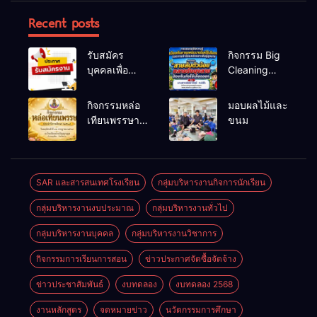
Recent posts
รับสมัคร
กิจกรรม Big
บุคคลเพื่อ
Cleaning
สรรหาและ
และรณรงค์
เลือกสรรเป็น
ป้องกันโรคไข้
กิจกรรมหล่อ
มอบผลไม้และ
พนักงาน
เลือดออก
เทียนพรรษา
ขนม
ราชการทั่วไป
ประจำปี
2569
SAR และสารสนเทศโรงเรียน
กลุ่มบริหารงานกิจการนักเรียน
กลุ่มบริหารงานงบประมาณ
กลุ่มบริหารงานทั่วไป
กลุ่มบริหารงานบุคคล
กลุ่มบริหารงานวิชาการ
กิจกรรมการเรียนการสอน
ข่าวประกาศจัดซื้อจัดจ้าง
ข่าวประชาสัมพันธ์
งบทดลอง
งบทดลอง 2568
งานหลักสูตร
จดหมายข่าว
นวัตกรรมการศึกษา