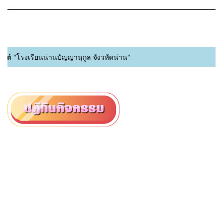
์ "โรงเรียนน่านปัญญานุกูล จังวหัดน่าน"