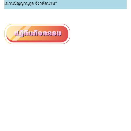
น่านปัญญานุกูล จังวหัดน่าน"