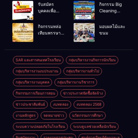
รับสมัคร
กิจกรรม Big
บุคคลเพื่อ
Cleaning
สรรหาและ
และรณรงค์
เลือกสรรเป็น
ป้องกันโรคไข้
กิจกรรมหล่อ
มอบผลไม้และ
พนักงาน
เลือดออก
เทียนพรรษา
ขนม
ราชการทั่วไป
ประจำปี
2569
SAR และสารสนเทศโรงเรียน
กลุ่มบริหารงานกิจการนักเรียน
กลุ่มบริหารงานงบประมาณ
กลุ่มบริหารงานทั่วไป
กลุ่มบริหารงานบุคคล
กลุ่มบริหารงานวิชาการ
กิจกรรมการเรียนการสอน
ข่าวประกาศจัดซื้อจัดจ้าง
ข่าวประชาสัมพันธ์
งบทดลอง
งบทดลอง 2568
งานหลักสูตร
จดหมายข่าว
นวัตกรรมการศึกษา
ระบบความปลอดภัยในโรงเรียน
ระบบดูแลช่วยเหลือนักเรียน
รับสมัครงาน
รายงานการประชุม
ศูนย์การเรียนรู้ต้นแบบ ฯ