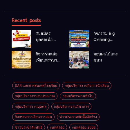
Recent posts
รับสมัคร
กิจกรรม Big
บุคคลเพื่อ
Cleaning
สรรหาและ
และรณรงค์
เลือกสรรเป็น
ป้องกันโรคไข้
กิจกรรมหล่อ
มอบผลไม้และ
พนักงาน
เลือดออก
เทียนพรรษา
ขนม
ราชการทั่วไป
ประจำปี
2569
SAR และสารสนเทศโรงเรียน
กลุ่มบริหารงานกิจการนักเรียน
กลุ่มบริหารงานงบประมาณ
กลุ่มบริหารงานทั่วไป
กลุ่มบริหารงานบุคคล
กลุ่มบริหารงานวิชาการ
กิจกรรมการเรียนการสอน
ข่าวประกาศจัดซื้อจัดจ้าง
ข่าวประชาสัมพันธ์
งบทดลอง
งบทดลอง 2568