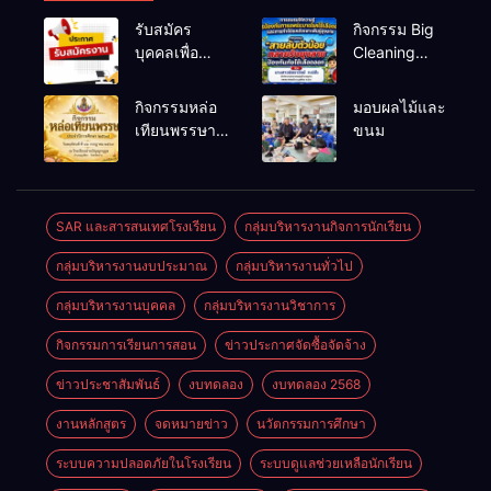
รับสมัคร
กิจกรรม Big
บุคคลเพื่อ
Cleaning
สรรหาและ
และรณรงค์
เลือกสรรเป็น
ป้องกันโรคไข้
กิจกรรมหล่อ
มอบผลไม้และ
พนักงาน
เลือดออก
เทียนพรรษา
ขนม
ราชการทั่วไป
ประจำปี
2569
SAR และสารสนเทศโรงเรียน
กลุ่มบริหารงานกิจการนักเรียน
กลุ่มบริหารงานงบประมาณ
กลุ่มบริหารงานทั่วไป
กลุ่มบริหารงานบุคคล
กลุ่มบริหารงานวิชาการ
กิจกรรมการเรียนการสอน
ข่าวประกาศจัดซื้อจัดจ้าง
ข่าวประชาสัมพันธ์
งบทดลอง
งบทดลอง 2568
งานหลักสูตร
จดหมายข่าว
นวัตกรรมการศึกษา
ระบบความปลอดภัยในโรงเรียน
ระบบดูแลช่วยเหลือนักเรียน