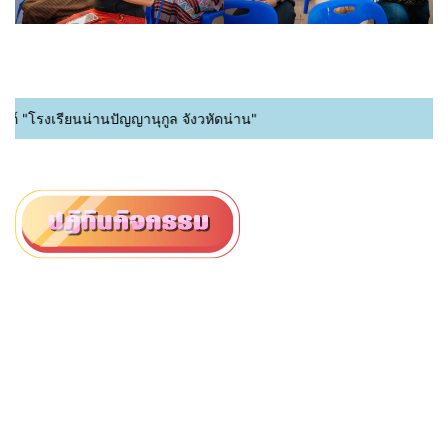
์ "โรงเรียนน่านปัญญานุกูล จังวหัดน่าน"