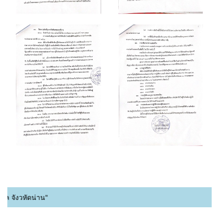
งวหัดน่าน"